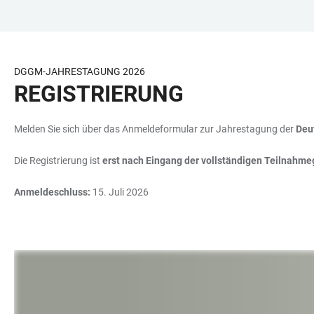
ZUM
HAUPTNAVIGATION
WEBSEITENSUCHE
LINKS
HAUPTINHALT
ÖFFNEN
ÖFFNEN
ZUR
BARRIEREFREIHEIT
DGGM-JAHRESTAGUNG 2026
REGISTRIERUNG
Melden Sie sich über das Anmeldeformular zur Jahrestagung der
Deu
Die Registrierung ist
erst nach Eingang der vollständigen Teilnahm
Anmeldeschluss:
15. Juli 2026