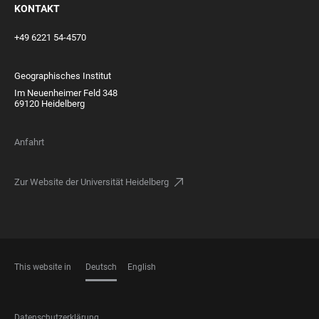
KONTAKT
+49 6221 54-4570
Geographisches Institut
Im Neuenheimer Feld 348
69120 Heidelberg
Anfahrt
Zur Website der Universität Heidelberg
This website in
Deutsch
English
SPRACHEN
FOOTER
Datenschutzerklärung