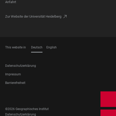
Anfahrt
Zur Website der Universität Heidelberg
This website in
Deutsch
English
SPRACHEN
FOOTER
Datenschutzerklärung
LEGAL
Impressum
Barrierefreiheit
FOOTER
SOCIAL
MEDIA
©2026 Geographisches Institut
FOOTER
Datenschutzerklärung