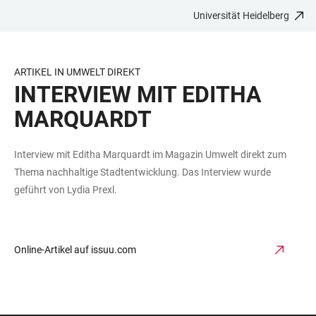
Universität Heidelberg
ZUM
HAUPTNAVIGATION
WEBSEITENSUCHE
LINKS
HAUPTINHALT
ÖFFNEN
ÖFFNEN
ZUR
BARRIEREFREIHEIT
ARTIKEL IN UMWELT DIREKT
INTERVIEW MIT EDITHA
MARQUARDT
Interview mit Editha Marquardt im Magazin Umwelt direkt zum
Thema nachhaltige Stadtentwicklung. Das Interview wurde
geführt von Lydia Prexl.
Online-Artikel auf issuu.com