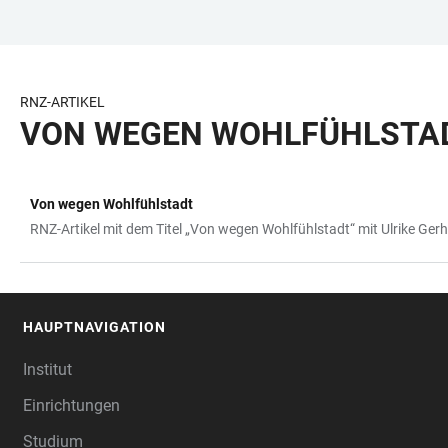
ZUM
HAUPTNAVIGATION
WEBSEITENSUCHE
LINKS
HAUPTINHALT
ÖFFNEN
ÖFFNEN
ZUR
BARRIEREFREIHEIT
RNZ-ARTIKEL
VON WEGEN WOHLFÜHLSTA
Von wegen Wohlfühlstadt
TABELLE
RNZ-Artikel mit dem Titel „Von wegen Wohlfühlstadt“ mit Ulrike Ger
HAUPTNAVIGATION
FOOTER
Institut
Einrichtungen
Studium