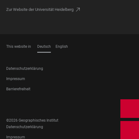
Zur Website der Universität Heidelberg
This website in
Deutsch
English
SPRACHEN
FOOTER
Datenschutzerklärung
LEGAL
Impressum
Barrierefreiheit
FOOTER
SOCIAL
MEDIA
©2026 Geographisches Institut
FOOTER
Datenschutzerklärung
LEGAL
Impressum