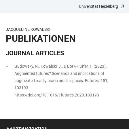
Universität Heidelberg
ZUM
HAUPTNAVIGATION
WEBSEITENSUCHE
LINKS
HAUPTINHALT
ÖFFNEN
ÖFFNEN
ZUR
BARRIEREFREIHEIT
JACQUELINE KOWALSKI
PUBLIKATIONEN
JOURNAL ARTICLES
Gudowsky, N., Kowalski, J., & Bork-Hüffer, T. (2023).
Augmented futures? Scenarios and implications of
augmented reality use in public spaces. Futures, 151,
103193.
https://doi.org/10.1016/j.futures.2023.103193
HAUPTNAVIGATION