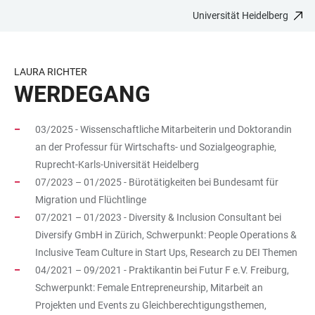
Universität Heidelberg
ZUM
HAUPTNAVIGATION
WEBSEITENSUCHE
LINKS
HAUPTINHALT
ÖFFNEN
ÖFFNEN
ZUR
BARRIEREFREIHEIT
LAURA RICHTER
WERDEGANG
03/2025 - Wissenschaftliche Mitarbeiterin und Doktorandin
an der Professur für Wirtschafts- und Sozialgeographie,
Ruprecht-Karls-Universität Heidelberg
07/2023 – 01/2025 - Bürotätigkeiten bei Bundesamt für
Migration und Flüchtlinge
07/2021 – 01/2023 - Diversity & Inclusion Consultant bei
Diversify GmbH in Zürich, Schwerpunkt: People Operations &
Inclusive Team Culture in Start Ups, Research zu DEI Themen
04/2021 – 09/2021 - Praktikantin bei Futur F e.V. Freiburg,
Schwerpunkt: Female Entrepreneurship, Mitarbeit an
Projekten und Events zu Gleichberechtigungsthemen,