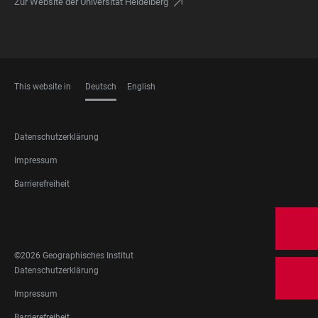
Zur Website der Universität Heidelberg
This website in
Deutsch
English
SPRACHEN
FOOTER
Datenschutzerklärung
LEGAL
Impressum
Barrierefreiheit
FOOTER
SOCIAL
MEDIA
©2026 Geographisches Institut
FOOTER
Datenschutzerklärung
LEGAL
Impressum
Barrierefreiheit