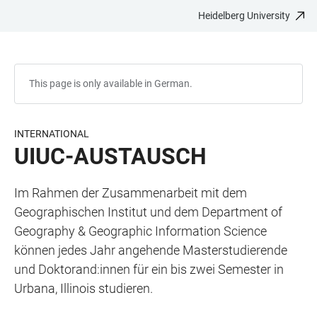
Heidelberg University
JUMP
OPEN
OPEN
ACCESSIBILITY
TO
MAIN
SEARCH
LINKS
MAIN
NAVIGATION
FORM
CONTENT
This page is only available in German.
INTERNATIONAL
UIUC-AUSTAUSCH
Im Rahmen der Zusammenarbeit mit dem
Geographischen Institut und dem Department of
Geography & Geographic Information Science
können jedes Jahr angehende Masterstudierende
und Doktorand:innen für ein bis zwei Semester in
Urbana, Illinois studieren.