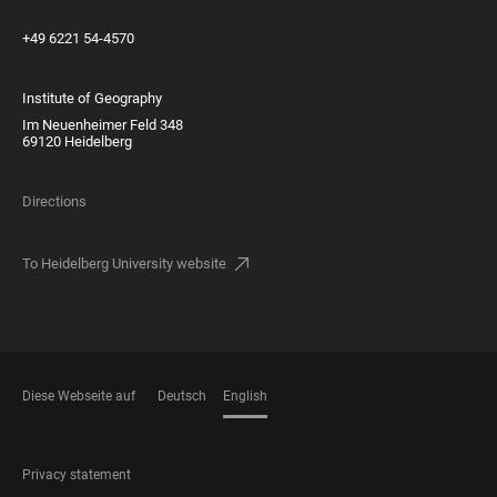
+49 6221 54-4570
Institute of Geography
Im Neuenheimer Feld 348
69120 Heidelberg
Directions
To Heidelberg University website
Diese Webseite auf
Deutsch
English
LANGUAGES
FOOTER
Privacy statement