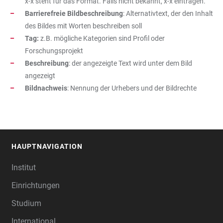
x-x steht für das Format. Falls nicht bekannt, x-x eintragen.
Barrierefreie Bildbeschreibung
: Alternativtext, der den Inhalt
des Bildes mit Worten beschreiben soll
Tag:
z.B. mögliche Kategorien sind Profil oder
Forschungsprojekt
Beschreibung
: der angezeigte Text wird unter dem Bild
angezeigt
Bildnachweis
: Nennung der Urhebers und der Bildrechte
HAUPTNAVIGATION
FOOTER
Institut
Einrichtungen
Studium
International