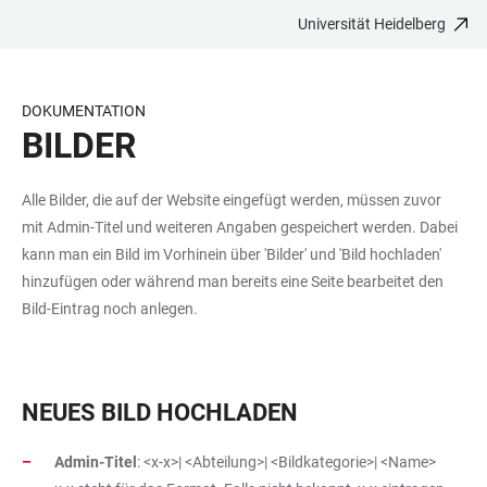
Universität Heidelberg
ZUM
HAUPTNAVIGATION
WEBSEITENSUCHE
LINKS
HAUPTINHALT
ÖFFNEN
ÖFFNEN
ZUR
BARRIEREFREIHEIT
DOKUMENTATION
BILDER
Alle Bilder, die auf der Website eingefügt werden, müssen zuvor
mit Admin-Titel und weiteren Angaben gespeichert werden. Dabei
kann man ein Bild im Vorhinein über 'Bilder' und 'Bild hochladen'
hinzufügen oder während man bereits eine Seite bearbeitet den
Bild-Eintrag noch anlegen.
NEUES BILD HOCHLADEN
Admin-Titel
: <x-x>| <Abteilung>| <Bildkategorie>| <Name>