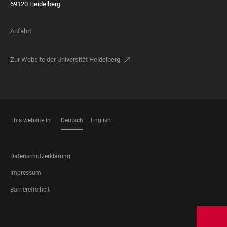
69120 Heidelberg
Anfahrt
Zur Website der Universität Heidelberg
This website in
Deutsch
English
SPRACHEN
FOOTER
Datenschutzerklärung
LEGAL
Impressum
Barrierefreiheit
FOOTER
SOCIAL