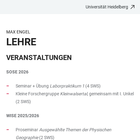
Universität Heidelberg
ZUM
HAUPTNAVIGATION
WEBSEITENSUCHE
LINKS
HAUPTINHALT
ÖFFNEN
ÖFFNEN
ZUR
BARRIEREFREIHEIT
MAX ENGEL
LEHRE
VERANSTALTUNGEN
SOSE 2026
Seminar + Übung
Laborpraktikum 1
(4 SWS)
Kleine Forschergruppe
Kleinwalsertal
, gemeinsam mit I. Unkel
(2 SWS)
WISE 2025/2026
Proseminar
Ausgewählte Themen der Physischen
Geographie
(2 SWS)