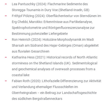
Lea Pantuschky (2024): Flachmarine Sedimente des
Storegga-Tsunamis in Dury Voe (Shetland-Inseln, GB)
Frithjof Pölzing (2024): Oberflächentextur von Sterndünen im
Erg Chebbi, Marokko: Erkenntnisse aus Partikelanalyse,
Spektrophotometrie und Röntgenfluoreszenzanalyse zur
Bestimmung potenzieller Liefergebiete
Ron Heinrich (2024): Holozäne Morphodynamik im Wadi
Sharsah am Südrand des Hajar-Gebirges (Oman) abgeleitet
aus fluvialen Geoarchiven
Katharina Hess (2021): Historical records of North Atlantic
storminess on the Shetland Islands (UK). Sedimentological
and geochemical analyses of overwash processes from a
coastal lake
Fabian Roth (2020): Lithofazielle Differenzierung zur Aktivität
und Verlandung ehemaliger Flussschleifen im
Oberrheingraben – ein Beitrag zur Landschaftsgeschichte
des südlichen Bergstraßenneckars