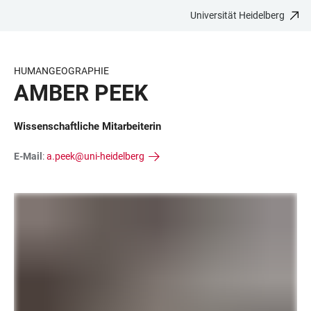
Universität Heidelberg
ZUM
HAUPTNAVIGATION
WEBSEITENSUCHE
LINKS
HAUPTINHALT
ÖFFNEN
ÖFFNEN
ZUR
BARRIEREFREIHEIT
HUMANGEOGRAPHIE
AMBER PEEK
Wissenschaftliche Mitarbeiterin
E-Mail
:
a.peek@uni-heidelberg