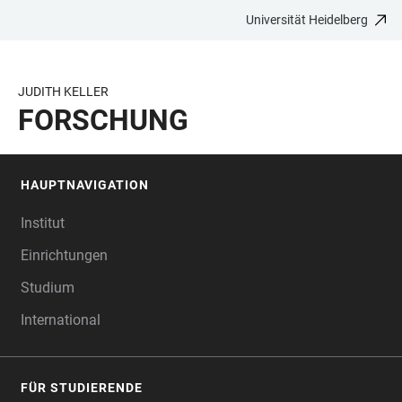
Universität Heidelberg
ZUM
HAUPTNAVIGATION
WEBSEITENSUCHE
LINKS
HAUPTINHALT
ÖFFNEN
ÖFFNEN
ZUR
BARRIEREFREIHEIT
JUDITH KELLER
FORSCHUNG
HAUPTNAVIGATION
FOOTER
Institut
Einrichtungen
Studium
International
FÜR STUDIERENDE