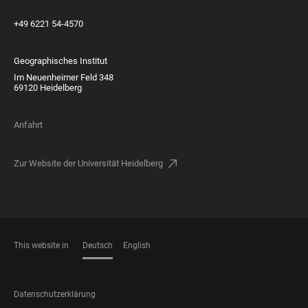
+49 6221 54-4570
Geographisches Institut
Im Neuenheimer Feld 348
69120 Heidelberg
Anfahrt
Zur Website der Universität Heidelberg
This website in
Deutsch
English
SPRACHEN
FOOTER
Datenschutzerklärung