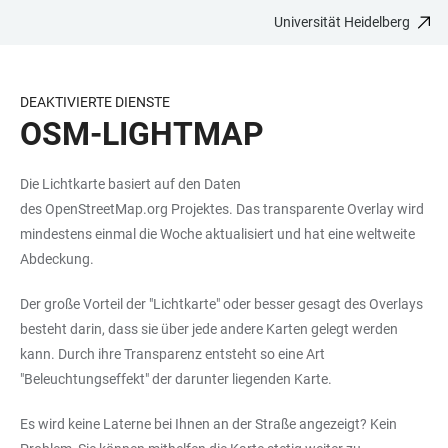
Universität Heidelberg
ZUM
HAUPTNAVIGATION
WEBSEITENSUCHE
LINKS
HAUPTINHALT
ÖFFNEN
ÖFFNEN
ZUR
BARRIEREFREIHEIT
DEAKTIVIERTE DIENSTE
OSM-LIGHTMAP
Die Lichtkarte basiert auf den Daten
des
OpenStreetMap.org
Projektes. Das transparente Overlay wird
mindestens einmal die Woche aktualisiert und hat eine weltweite
Abdeckung.
Der große Vorteil der "Lichtkarte" oder besser gesagt des Overlays
besteht darin, dass sie über jede andere Karten gelegt werden
kann. Durch ihre Transparenz entsteht so eine Art
"Beleuchtungseffekt" der darunter liegenden Karte.
Es wird keine Laterne bei Ihnen an der Straße angezeigt? Kein