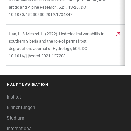
mountainous terrain in northern Mongolia. Arctic, Ant-
arctic and Alpine Research, 52:1, 13-26. DOI:
10.1080/15230430.2019.1704347.
Han, L. & Menzel, L. (2022): Hydrological variability in
southern Siberia and the role of permafrost
degradation. Journal of Hydrology, 604. DOI:
10.1016/j.jhydrol.2021.127203.
HAUPTNAVIGATION
FOOTER
Institut
Einrichtungen
Studium
International