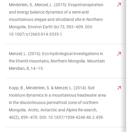
Minderlein, S., Menzel, L. (2015): Evapotranspiration
and energy balance dynamics of a semi-arid
mountainous steppe and shrubland site in Northern
Mongolia. Environ Earth Sci 73, 593–609. DOI:
10.1007/s12665-014-3335-1.
Menzel, L. (2016): Eco-hydrological investigations in
the Khentii mountains, Northern Mongolia. Mountain
Meridian, 8, 14–15.
Kopp, B., Minderlein, S. & Menzel, L. (2014): Soil
moisture dynamics in a mountainous headwater area
in the discontinuous permafrost zone of northern
Mongolia. Arctic, Antarctic and Alpine Re-search,
46(2), 459–470. DOI: 10.1657/1938-4246-46.2.459.