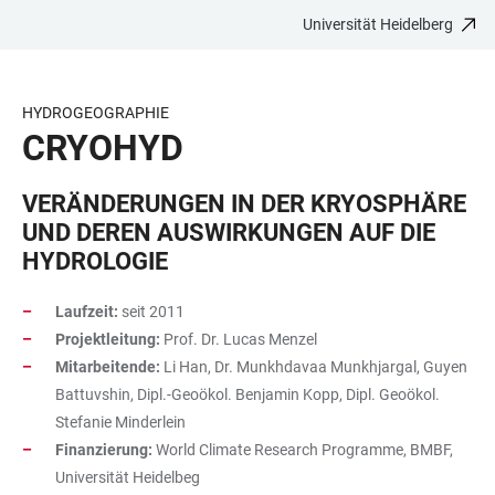
Universität Heidelberg
ZUM
HAUPTNAVIGATION
WEBSEITENSUCHE
LINKS
HAUPTINHALT
ÖFFNEN
ÖFFNEN
ZUR
BARRIEREFREIHEIT
HYDROGEOGRAPHIE
CRYOHYD
VERÄNDERUNGEN IN DER KRYOSPHÄRE
UND DEREN AUSWIRKUNGEN AUF DIE
HYDROLOGIE
Laufzeit:
seit 2011
Projektleitung:
Prof. Dr. Lucas Menzel
Mitarbeitende:
Li Han, Dr. Munkhdavaa Munkhjargal, Guyen
Battuvshin, Dipl.-Geoökol. Benjamin Kopp, Dipl. Geoökol.
Stefanie Minderlein
Finanzierung:
World Climate Research Programme, BMBF,
Universität Heidelbeg