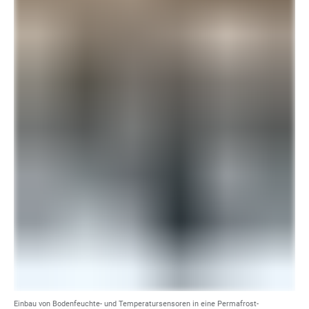
Einbau von Bodenfeuchte- und Temperatursensoren in eine Permafrost-